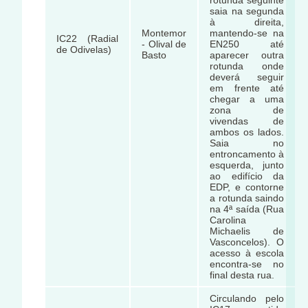
rotunda seguinte
saia na segunda
à direita,
Montemor
mantendo-se na
IC22 (Radial
- Olival de
EN250 até
de Odivelas)
Basto
aparecer outra
rotunda onde
deverá seguir
em frente até
chegar a uma
zona de
vivendas de
ambos os lados.
Saia no
entroncamento à
esquerda, junto
ao edifício da
EDP, e contorne
a rotunda saindo
na 4ª saída (Rua
Carolina
Michaelis de
Vasconcelos). O
acesso à escola
encontra-se no
final desta rua.
Circulando pelo