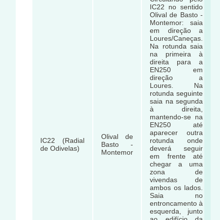
IC22 no sentido
Olival de Basto -
Montemor: saia
em direção a
Loures/Caneças.
Na rotunda saia
na primeira à
direita para a
EN250 em
direção a
Loures. Na
rotunda seguinte
saia na segunda
à direita,
mantendo-se na
EN250 até
aparecer outra
Olival de
IC22 (Radial
rotunda onde
Basto -
de Odivelas)
deverá seguir
Montemor
em frente até
chegar a uma
zona de
vivendas de
ambos os lados.
Saia no
entroncamento à
esquerda, junto
ao edifício da