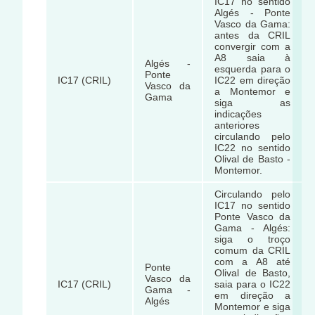
IC17 no sentido
Algés - Ponte
Vasco da Gama:
antes da CRIL
convergir com a
A8 saia à
Algés -
esquerda para o
Ponte
IC17 (CRIL)
IC22 em direção
Vasco da
a Montemor e
Gama
siga as
indicações
anteriores
circulando pelo
IC22 no sentido
Olival de Basto -
Montemor.
Circulando pelo
IC17 no sentido
Ponte Vasco da
Gama - Algés:
siga o troço
comum da CRIL
com a A8 até
Ponte
Olival de Basto,
Vasco da
IC17 (CRIL)
saia para o IC22
Gama -
em direção a
Algés
Montemor e siga