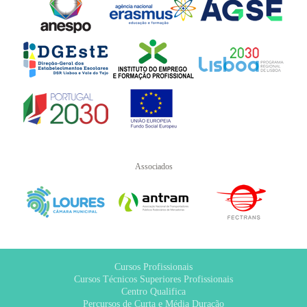
Associados
Cursos Profissionais
Cursos Técnicos Superiores Profissionais
Centro Qualifica
Percursos de Curta e Média Duração