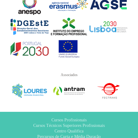
Associados
Cursos Profissionais
Cursos Técnicos Superiores Profissionais
Centro Qualifica
Percursos de Curta e Média Duração