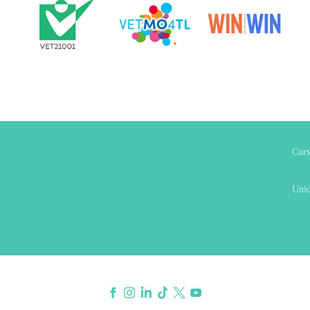
Curs
Unid