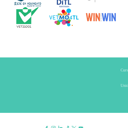
Curs
Unid